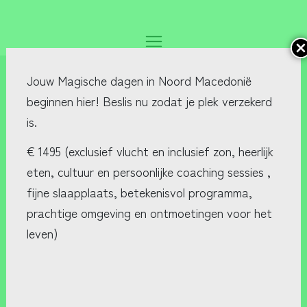
OptimizePress Popup
OptimizePress Popup Overlay.
NLP Practitioner
Jouw Magische dagen in Noord Macedonië beginnen hi
zodat je plek verzekerd is.
opleiding
€ 1495 (exclusief vlucht en inclusief zon, heerlijk eten
" brengt:
"
persoonlijke coaching sessies , f
ijne slaapplaats, bet
programma, prachtige omgeving en ontmoetingen vo
Nog meer over de magische dagen i
Berovo, Noord Macedonië