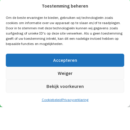
inspirerende leerervaring, waarbij theorie
en praktijk perfect in balans zijn.
Ben jij klaar om jouw communicatie- en
coaching vaardigheden naar een hoger
niveau te tillen?
Schrijf je nu in voor de volgende NLP
Practitioner-opleiding en zet de eerste
stap naar een diepgaande transformatie.
De 'mix' van twee werelden en één
certificaat.