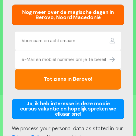
Tot ziens in Berovo!
Ja, ik heb interesse in deze mooie
cursus vakantie en hopelijk spreken 
elkaar snel
We process your personal data as stated in our
Priv
NLP practitioner
may withdraw your consent at any time by clicking t
link at the bottom of any of our emails.
12 daagse in